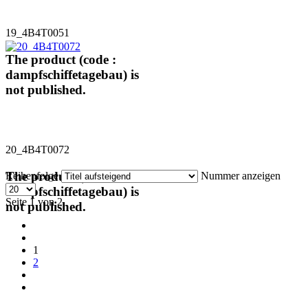
19_4B4T0051
The product (code :
dampfschiffetagebau) is
not published.
20_4B4T0072
The product (code :
Reihenfolge
Nummer anzeigen
dampfschiffetagebau) is
Seite 1 von 2
not published.
1
2