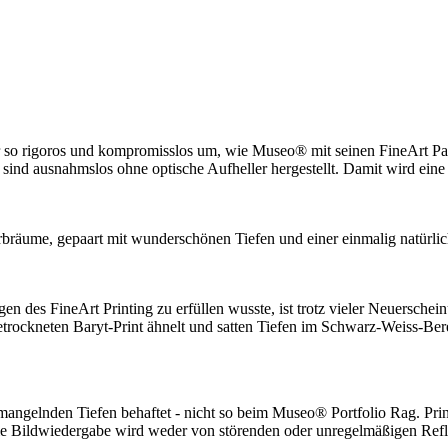
er so rigoros und kompromisslos um, wie Museo® mit seinen FineArt P
nd ausnahmslos ohne optische Aufheller hergestellt. Damit wird eine m
rbräume, gepaart mit wunderschönen Tiefen und einer einmalig natürli
en des FineArt Printing zu erfüllen wusste, ist trotz vieler Neuersche
etrockneten Baryt-Print ähnelt und satten Tiefen im Schwarz-Weiss-Ber
mangelnden Tiefen behaftet - nicht so beim Museo® Portfolio Rag. Pri
ildwiedergabe wird weder von störenden oder unregelmäßigen Reflexi