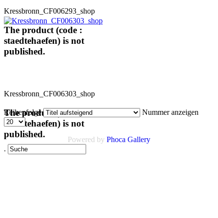
Kressbronn_CF006293_shop
The product (code :
staedtehaefen) is not
published.
Kressbronn_CF006303_shop
The product (code :
Reihenfolge
Nummer anzeigen
staedtehaefen) is not
published.
Powered by
Phoca Gallery
.
Links
AGB
Impressum
Datenschutz