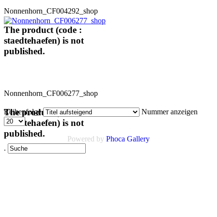
Nonnenhorn_CF004292_shop
The product (code :
staedtehaefen) is not
published.
Nonnenhorn_CF006277_shop
The product (code :
Reihenfolge
Nummer anzeigen
staedtehaefen) is not
published.
Powered by
Phoca Gallery
.
Links
AGB
Impressum
Datenschutz