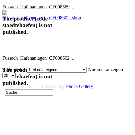
Fussach_Hafenanlagen_CF008569_...
The product (code :
staedtehaefen) is not
published.
Fussach_Hafenanlagen_CF008602_...
The product (code :
Reihenfolge
Nummer anzeigen
staedtehaefen) is not
published.
Powered by
Phoca Gallery
.
Links
AGB
Impressum
Datenschutz