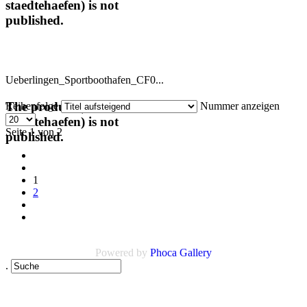
staedtehaefen) is not
published.
Ueberlingen_Sportboothafen_CF0...
The product (code :
Reihenfolge
Nummer anzeigen
staedtehaefen) is not
Seite 1 von 2
published.
1
2
Powered by
Phoca Gallery
.
Links
AGB
Impressum
Datenschutz