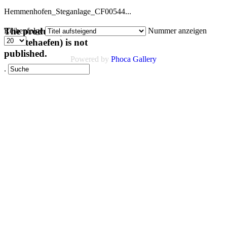
Hemmenhofen_Steganlage_CF00544...
The product (code :
Reihenfolge
Nummer anzeigen
staedtehaefen) is not
published.
Powered by
Phoca Gallery
.
Links
AGB
Impressum
Datenschutz