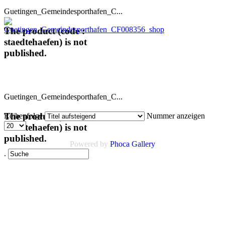
Guetingen_Gemeindesporthafen_C...
The product (code :
staedtehaefen) is not
published.
Guetingen_Gemeindesporthafen_C...
The product (code :
Reihenfolge
Nummer anzeigen
staedtehaefen) is not
published.
Powered by
Phoca Gallery
.
Links
AGB
Impressum
Datenschutz