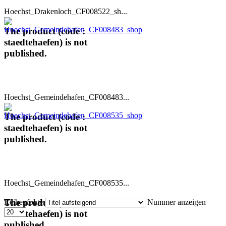
Hoechst_Drakenloch_CF008522_sh...
The product (code :
staedtehaefen) is not
published.
Hoechst_Gemeindehafen_CF008483...
The product (code :
staedtehaefen) is not
published.
Hoechst_Gemeindehafen_CF008535...
The product (code :
Reihenfolge
Nummer anzeigen
staedtehaefen) is not
published.