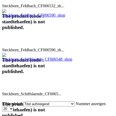
Steckborn_Feldbach_CF006532_sh...
The product (code :
staedtehaefen) is not
published.
Steckborn_Feldbach_CF006590_sh...
The product (code :
staedtehaefen) is not
published.
Steckborn_Schiffslaende_CF0065...
The product (code :
Reihenfolge
Nummer anzeigen
staedtehaefen) is not
published.