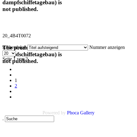
dampfschiffetagebau) is
not published.
20_4B4T0072
The product (code :
Reihenfolge
Nummer anzeigen
dampfschiffetagebau) is
Seite 1 von 2
not published.
1
2
Powered by
Phoca Gallery
.
Links
AGB
Impressum
Datenschutz